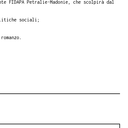
nte FIDAPA Petralie-Madonie, che scolpirà dal
litiche sociali;
 romanzo.