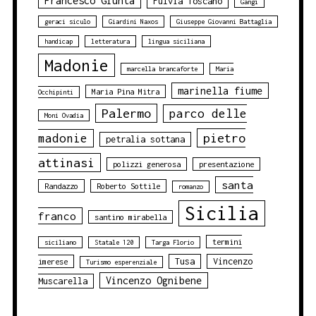
Francesco Giunta
Fulvia Toscano
Gangi
geraci siculo
Giardini Naxos
Giuseppe Giovanni Battaglia
handicap
letteratura
lingua siciliana
Madonie
marcella brancaforte
Maria
marinella fiume
Maria Pina Mitra
Occhipinti
Palermo
parco delle
Moni Ovadia
pietro
madonie
petralia sottana
attinasi
polizzi generosa
presentazione
santa
Randazzo
Roberto Sottile
romanzo
Sicilia
franco
santino mirabella
termini
siciliano
Statale 120
Targa Florio
Tusa
Vincenzo
imerese
Turismo esperenziale
Vincenzo Ognibene
Muscarella