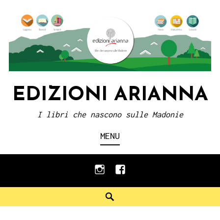
Skip
to
content
EDIZIONI ARIANNA
I libri che nascono sulle Madonie
MENU
instagram
facebook
Search