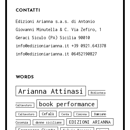
CONTATTI
Edizioni Arianna s.a.s. di Antonio
Giovanni Minutella & C. Via Zefiro, 1
Geraci Siculo (PA) Sicilia 90010
info@edizioniarianna.it +39 0921.643378
info@edizioniarianna.it 06452190827
WORDS
Arianna Attinasi
Biblioteca
book performance
Caltavuturo
Cefalù
Damiano
Caltavuturo
Cerda
Ciminna
EDIZIONI ARIANNA
Cosenza
donne siciliane