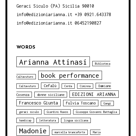
Geraci Siculo (PA) Sicilia 90010
info@edizioniarianna.it +39 0921.643378
info@edizioniarianna.it 06452190827
WORDS
Arianna Attinasi
Biblioteca
book performance
Caltavuturo
Cefalù
Damiano
Caltavuturo
Cerda
Ciminna
EDIZIONI ARIANNA
Cosenza
donne siciliane
Francesco Giunta
Fulvia Toscano
Gangi
geraci siculo
Giardini Naxos
Giuseppe Giovanni Battaglia
handicap
letteratura
lingua siciliana
Madonie
marcella brancaforte
Maria