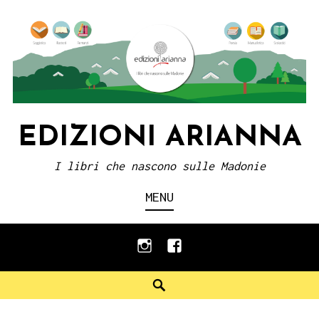
Skip
to
content
EDIZIONI ARIANNA
I libri che nascono sulle Madonie
MENU
instagram
facebook
Search