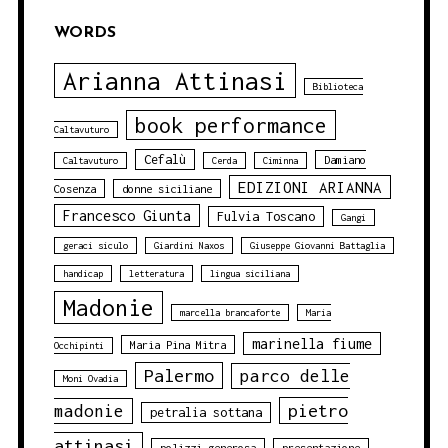
WORDS
Arianna Attinasi
Biblioteca
book performance
Caltavuturo
Cefalù
Damiano
Caltavuturo
Cerda
Ciminna
EDIZIONI ARIANNA
Cosenza
donne siciliane
Francesco Giunta
Fulvia Toscano
Gangi
geraci siculo
Giardini Naxos
Giuseppe Giovanni Battaglia
handicap
letteratura
lingua siciliana
Madonie
marcella brancaforte
Maria
marinella fiume
Maria Pina Mitra
Occhipinti
Palermo
parco delle
Moni Ovadia
pietro
madonie
petralia sottana
attinasi
polizzi generosa
presentazione