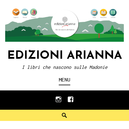
Skip
to
content
EDIZIONI ARIANNA
I libri che nascono sulle Madonie
MENU
instagram
facebook
Search