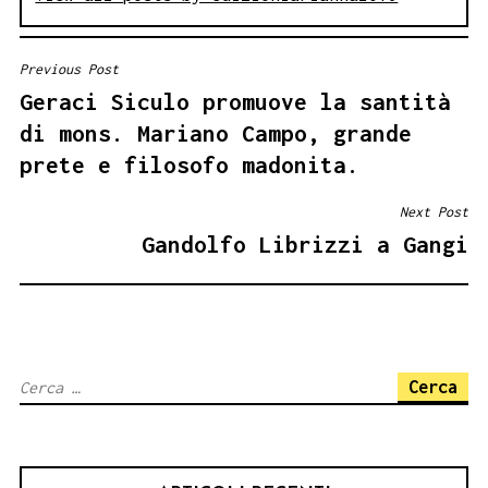
Previous Post
NAVIGAZIONE
Geraci Siculo promuove la santità
ARTICOLI
di mons. Mariano Campo, grande
prete e filosofo madonita.
Next Post
Gandolfo Librizzi a Gangi
Ricerca
per: