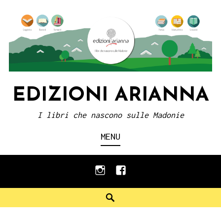
Skip
to
content
EDIZIONI ARIANNA
I libri che nascono sulle Madonie
MENU
instagram
facebook
Search