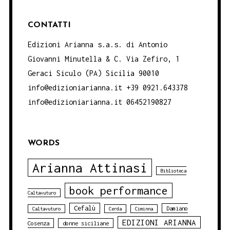
CONTATTI
Edizioni Arianna s.a.s. di Antonio
Giovanni Minutella & C. Via Zefiro, 1
Geraci Siculo (PA) Sicilia 90010
info@edizioniarianna.it +39 0921.643378
info@edizioniarianna.it 06452190827
WORDS
Arianna Attinasi
Biblioteca
book performance
Caltavuturo
Cefalù
Damiano
Caltavuturo
Cerda
Ciminna
EDIZIONI ARIANNA
Cosenza
donne siciliane