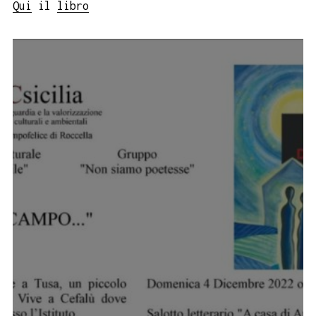
Qui
il
libro