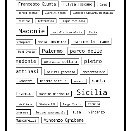
Francesco Giunta
Fulvia Toscano
Gangi
geraci siculo
Giardini Naxos
Giuseppe Giovanni Battaglia
handicap
letteratura
lingua siciliana
Madonie
marcella brancaforte
Maria
marinella fiume
Maria Pina Mitra
Occhipinti
Palermo
parco delle
Moni Ovadia
pietro
madonie
petralia sottana
attinasi
polizzi generosa
presentazione
santa
Randazzo
Roberto Sottile
romanzo
Sicilia
franco
santino mirabella
termini
siciliano
Statale 120
Targa Florio
Tusa
Vincenzo
imerese
Turismo esperenziale
Vincenzo Ognibene
Muscarella