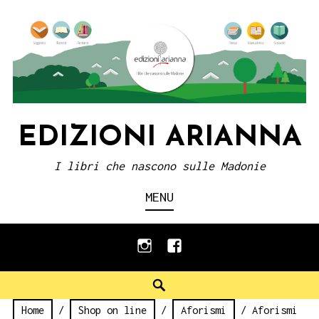
Skip
to
content
EDIZIONI ARIANNA
I libri che nascono sulle Madonie
MENU
instagram
facebook
Search
Home
/
Shop on line
/
Aforismi
/ Aforismi