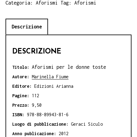
le
Categoria:
Aforismi
Tag:
Aforismi
donne
toste
Descrizione
Marinella
Fiume
quantità
DESCRIZIONE
Aforismi per le donne toste
Titolo:
Autore:
Marinella Fiume
Editore:
Edizioni Arianna
Pagine:
112
Prezzo:
9,50
ISBN:
978-88-89943-81-6
Luogo di pubblicazione:
Geraci Siculo
Anno publicazione:
2012