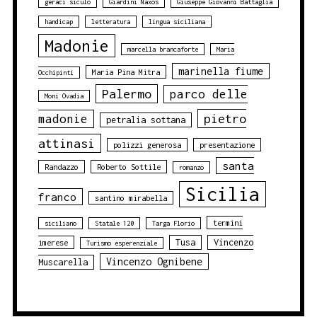
geraci siculo
Giardini Naxos
Giuseppe Giovanni Battaglia
handicap
letteratura
lingua siciliana
Madonie
marcella brancaforte
Maria
marinella fiume
Maria Pina Mitra
Occhipinti
Palermo
parco delle
Moni Ovadia
pietro
madonie
petralia sottana
attinasi
polizzi generosa
presentazione
santa
Randazzo
Roberto Sottile
romanzo
Sicilia
franco
santino mirabella
termini
siciliano
Statale 120
Targa Florio
Tusa
Vincenzo
imerese
Turismo esperenziale
Vincenzo Ognibene
Muscarella