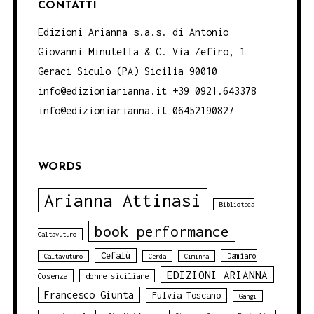
CONTATTI
Edizioni Arianna s.a.s. di Antonio
Giovanni Minutella & C. Via Zefiro, 1
Geraci Siculo (PA) Sicilia 90010
info@edizioniarianna.it +39 0921.643378
info@edizioniarianna.it 06452190827
WORDS
Arianna Attinasi
Biblioteca
book performance
Caltavuturo
Cefalù
Damiano
Caltavuturo
Cerda
Ciminna
EDIZIONI ARIANNA
Cosenza
donne siciliane
Francesco Giunta
Fulvia Toscano
Gangi