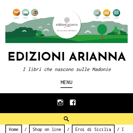
Skip
to
content
EDIZIONI ARIANNA
I libri che nascono sulle Madonie
MENU
instagram
facebook
Search
Home
/
Shop on line
/
Eroi di Sicilia
/ I