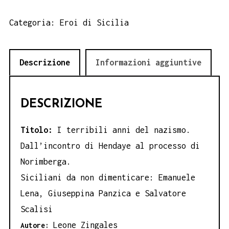
terribili
anni
Categoria:
Eroi di Sicilia
del
nazismo,
Descrizione
Informazioni aggiuntive
di
Leone
Zingales
DESCRIZIONE
quantità
Titolo:
I terribili anni del nazismo.
Dall’incontro di Hendaye al processo di
Norimberga.
Siciliani da non dimenticare: Emanuele
Lena, Giuseppina Panzica e Salvatore
Scalisi
Leone Zingales
Autore: