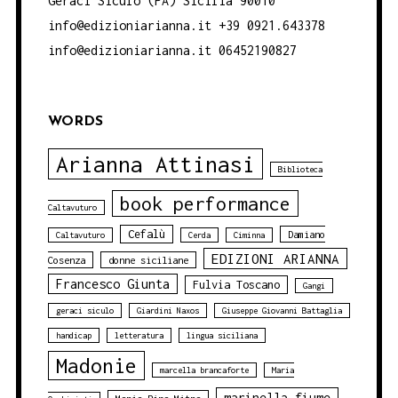
Geraci Siculo (PA) Sicilia 90010
info@edizioniarianna.it +39 0921.643378
info@edizioniarianna.it 06452190827
WORDS
Arianna Attinasi
Biblioteca
book performance
Caltavuturo
Cefalù
Damiano
Caltavuturo
Cerda
Ciminna
EDIZIONI ARIANNA
Cosenza
donne siciliane
Francesco Giunta
Fulvia Toscano
Gangi
geraci siculo
Giardini Naxos
Giuseppe Giovanni Battaglia
handicap
letteratura
lingua siciliana
Madonie
marcella brancaforte
Maria
marinella fiume