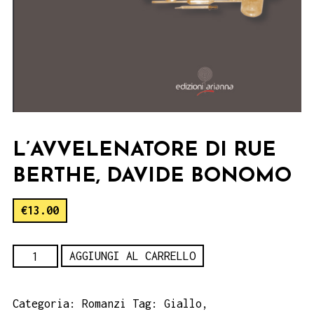
L’AVVELENATORE DI RUE
BERTHE, DAVIDE BONOMO
€
13.00
L'avvelenatore
AGGIUNGI AL CARRELLO
di
Rue
Categoria:
Romanzi
Tag:
Giallo
,