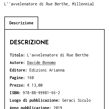
Berthe,
L''avvelenatore di Rue Berthe
,
Millennial
Davide
Bonomo
Descrizione
quantità
DESCRIZIONE
Titolo:
L’avvelenatore di Rue Berthe
Autore:
Davide Bonomo
Editore:
Edizioni Arianna
Pagine:
160
Prezzo:
€ 13,00
ISBN:
978–88–99981–66–2
Luogo di pubblicazione:
Geraci Siculo
Anno pubblicazione:
2019