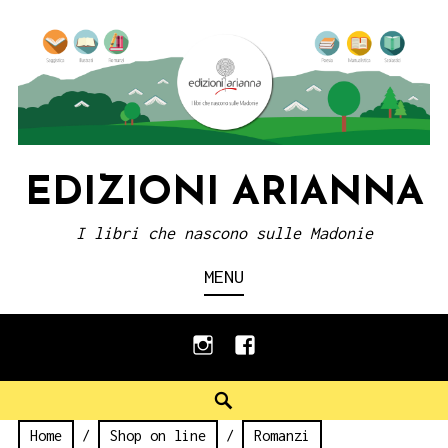
Skip
to
content
EDIZIONI ARIANNA
I libri che nascono sulle Madonie
MENU
instagram
facebook
Search
Home
/
Shop on line
/
Romanzi