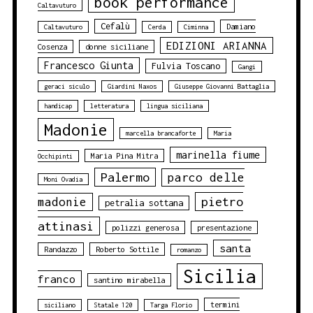
book performance
Caltavuturo
Cefalù
Damiano
Caltavuturo
Cerda
Ciminna
EDIZIONI ARIANNA
Cosenza
donne siciliane
Francesco Giunta
Fulvia Toscano
Gangi
geraci siculo
Giardini Naxos
Giuseppe Giovanni Battaglia
handicap
letteratura
lingua siciliana
Madonie
marcella brancaforte
Maria
marinella fiume
Maria Pina Mitra
Occhipinti
Palermo
parco delle
Moni Ovadia
pietro
madonie
petralia sottana
attinasi
polizzi generosa
presentazione
santa
Randazzo
Roberto Sottile
romanzo
Sicilia
franco
santino mirabella
termini
siciliano
Statale 120
Targa Florio