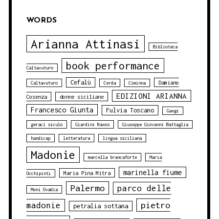
WORDS
Arianna Attinasi
Biblioteca
book performance
Caltavuturo
Cefalù
Damiano
Caltavuturo
Cerda
Ciminna
EDIZIONI ARIANNA
Cosenza
donne siciliane
Francesco Giunta
Fulvia Toscano
Gangi
geraci siculo
Giardini Naxos
Giuseppe Giovanni Battaglia
handicap
letteratura
lingua siciliana
Madonie
marcella brancaforte
Maria
marinella fiume
Maria Pina Mitra
Occhipinti
Palermo
parco delle
Moni Ovadia
pietro
madonie
petralia sottana