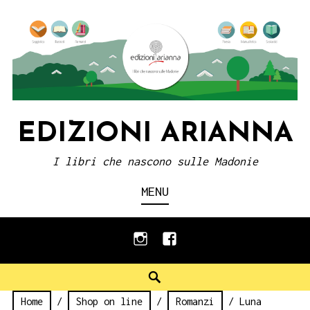
Skip
to
content
EDIZIONI ARIANNA
I libri che nascono sulle Madonie
MENU
instagram
facebook
Search
Home
/
Shop on line
/
Romanzi
/ Luna