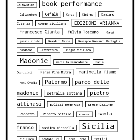
book performance
Caltavuturo
Cefalù
Damiano
Caltavuturo
Cerda
Ciminna
EDIZIONI ARIANNA
Cosenza
donne siciliane
Francesco Giunta
Fulvia Toscano
Gangi
geraci siculo
Giardini Naxos
Giuseppe Giovanni Battaglia
handicap
letteratura
lingua siciliana
Madonie
marcella brancaforte
Maria
marinella fiume
Maria Pina Mitra
Occhipinti
Palermo
parco delle
Moni Ovadia
pietro
madonie
petralia sottana
attinasi
polizzi generosa
presentazione
santa
Randazzo
Roberto Sottile
romanzo
Sicilia
franco
santino mirabella
termini
siciliano
Statale 120
Targa Florio