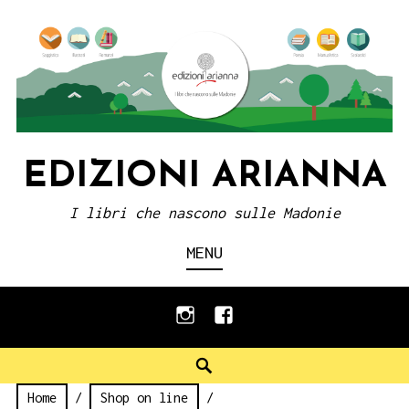
Skip
to
content
EDIZIONI ARIANNA
I libri che nascono sulle Madonie
MENU
instagram
facebook
Search
Home
/
Shop on line
/