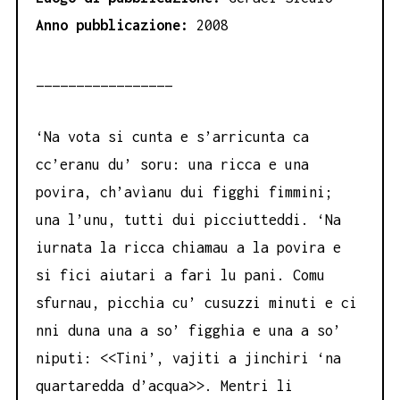
Anno pubblicazione:
2008
_________________
‘Na vota si cunta e s’arricunta ca
cc’eranu du’ soru: una ricca e una
povira, ch’avìanu dui figghi fimmini;
una l’unu, tutti dui picciutteddi. ‘Na
iurnata la ricca chiamau a la povira e
si fici aiutari a fari lu pani. Comu
sfurnau, picchia cu’ cusuzzi minuti e ci
nni duna una a so’ figghia e una a so’
niputi: <<Tini’, vajiti a jinchiri ‘na
quartaredda d’acqua>>. Mentri li