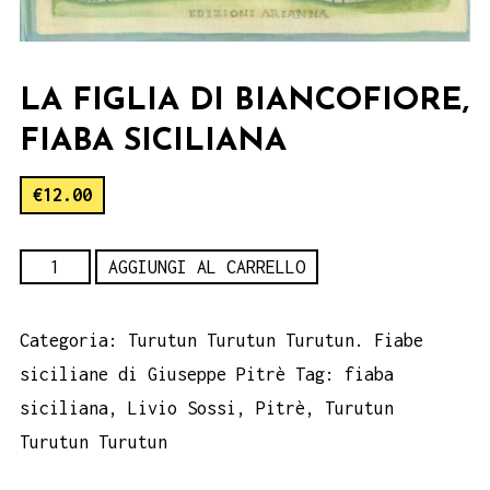
LA FIGLIA DI BIANCOFIORE,
FIABA SICILIANA
€
12.00
La
AGGIUNGI AL CARRELLO
Figlia
di
Categoria:
Turutun Turutun Turutun. Fiabe
Biancofiore,
siciliane di Giuseppe Pitrè
Tag:
fiaba
fiaba
siciliana
,
Livio Sossi
,
Pitrè
,
Turutun
siciliana
Turutun Turutun
quantità