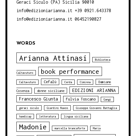
Geraci Siculo (PA) Sicilia 90010
info@edizioniarianna.it +39 0921.643378
info@edizioniarianna.it 06452190827
WORDS
Arianna Attinasi
Biblioteca
book performance
Caltavuturo
Cefalù
Damiano
Caltavuturo
Cerda
Ciminna
EDIZIONI ARIANNA
Cosenza
donne siciliane
Francesco Giunta
Fulvia Toscano
Gangi
geraci siculo
Giardini Naxos
Giuseppe Giovanni Battaglia
handicap
letteratura
lingua siciliana
Madonie
marcella brancaforte
Maria