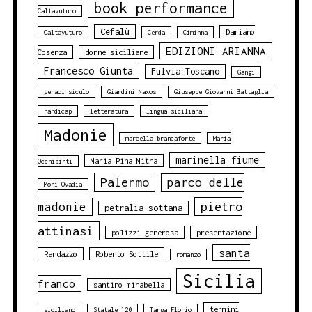
book performance
Caltavuturo
Cefalù
Damiano
Caltavuturo
Cerda
Ciminna
EDIZIONI ARIANNA
Cosenza
donne siciliane
Francesco Giunta
Fulvia Toscano
Gangi
geraci siculo
Giardini Naxos
Giuseppe Giovanni Battaglia
handicap
letteratura
lingua siciliana
Madonie
marcella brancaforte
Maria
marinella fiume
Maria Pina Mitra
Occhipinti
Palermo
parco delle
Moni Ovadia
pietro
madonie
petralia sottana
attinasi
polizzi generosa
presentazione
santa
Randazzo
Roberto Sottile
romanzo
Sicilia
franco
santino mirabella
termini
siciliano
Statale 120
Targa Florio