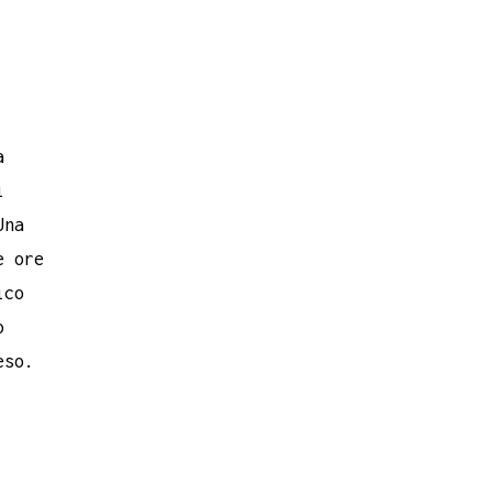
a
i
Una
e ore
ico
o
eso.