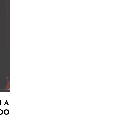
I A
DO