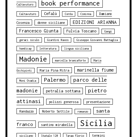
book performance
Caltavuturo
Cefalù
Damiano
Caltavuturo
Cerda
Ciminna
EDIZIONI ARIANNA
Cosenza
donne siciliane
Francesco Giunta
Fulvia Toscano
Gangi
geraci siculo
Giardini Naxos
Giuseppe Giovanni Battaglia
handicap
letteratura
lingua siciliana
Madonie
marcella brancaforte
Maria
marinella fiume
Maria Pina Mitra
Occhipinti
Palermo
parco delle
Moni Ovadia
pietro
madonie
petralia sottana
attinasi
polizzi generosa
presentazione
santa
Randazzo
Roberto Sottile
romanzo
Sicilia
franco
santino mirabella
termini
siciliano
Statale 120
Targa Florio