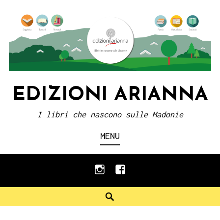
Skip
to
content
EDIZIONI ARIANNA
I libri che nascono sulle Madonie
MENU
instagram
facebook
Search