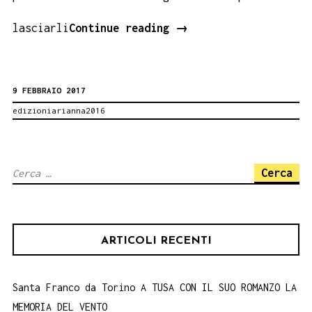
Un
lasciarli
Continue reading
→
percorso
del
9 FEBBRAIO 2017
fare
edizioniarianna2016
3
–
Giuseppe
Ricerca
De
per:
Giovanni.
Novità
ARTICOLI RECENTI
Santa Franco da Torino A TUSA CON IL SUO ROMANZO LA
MEMORIA DEL VENTO