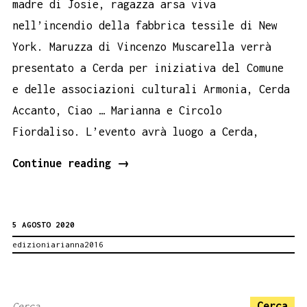
madre di Josie, ragazza arsa viva
nell’incendio della fabbrica tessile di New
York. Maruzza di Vincenzo Muscarella verrà
presentato a Cerda per iniziativa del Comune
e delle associazioni culturali Armonia, Cerda
Accanto, Ciao … Marianna e Circolo
Fiordaliso. L’evento avrà luogo a Cerda,
Maruzza
Continue reading
→
matri
di
5 AGOSTO 2020
Josie,
edizioniarianna2016
rivive
nella
sua
Ricerca