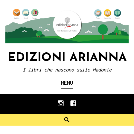
Skip
to
content
EDIZIONI ARIANNA
I libri che nascono sulle Madonie
MENU
instagram
facebook
Search