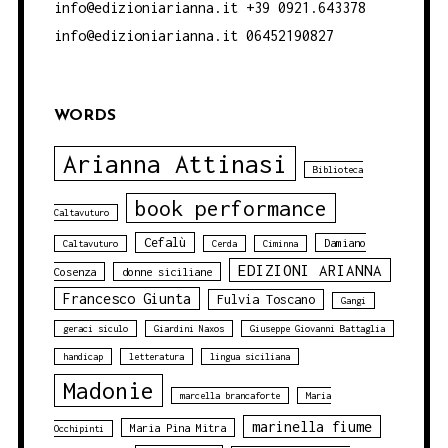
info@edizioniarianna.it +39 0921.643378
info@edizioniarianna.it 06452190827
WORDS
Arianna Attinasi
Biblioteca
book performance
Caltavuturo
Cefalù
Damiano
Caltavuturo
Cerda
Ciminna
EDIZIONI ARIANNA
Cosenza
donne siciliane
Francesco Giunta
Fulvia Toscano
Gangi
geraci siculo
Giardini Naxos
Giuseppe Giovanni Battaglia
handicap
letteratura
lingua siciliana
Madonie
marcella brancaforte
Maria
marinella fiume
Maria Pina Mitra
Occhipinti