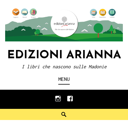
Skip
to
content
EDIZIONI ARIANNA
I libri che nascono sulle Madonie
MENU
instagram
facebook
Search