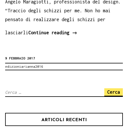
Angelo Maragiotti, professionista del design.
“Traccio degli schizzi per me. Non ho mai
pensato di realizzare degli schizzi per
Un
lasciarli
Continue reading
→
percorso
del
9 FEBBRAIO 2017
fare
edizioniarianna2016
3
–
Giuseppe
Ricerca
De
per:
Giovanni.
Novità
ARTICOLI RECENTI