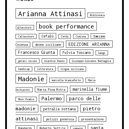
Arianna Attinasi
Biblioteca
book performance
Caltavuturo
Cefalù
Damiano
Caltavuturo
Cerda
Ciminna
EDIZIONI ARIANNA
Cosenza
donne siciliane
Francesco Giunta
Fulvia Toscano
Gangi
geraci siculo
Giardini Naxos
Giuseppe Giovanni Battaglia
handicap
letteratura
lingua siciliana
Madonie
marcella brancaforte
Maria
marinella fiume
Maria Pina Mitra
Occhipinti
Palermo
parco delle
Moni Ovadia
pietro
madonie
petralia sottana
attinasi
polizzi generosa
presentazione
santa
Randazzo
Roberto Sottile
romanzo