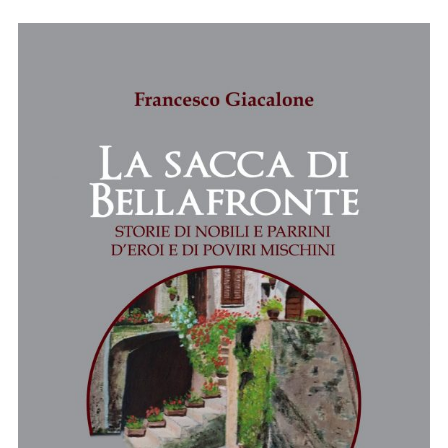
di
nobili
e
parrini.
22
febbraio