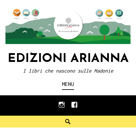
Skip
to
content
EDIZIONI ARIANNA
I libri che nascono sulle Madonie
MENU
instagram
facebook
Search