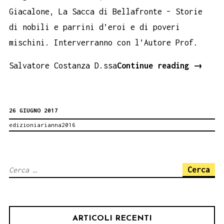
Giacalone, La Sacca di Bellafronte – Storie
di nobili e parrini d’eroi e di poveri
mischini. Interverranno con l’Autore Prof.
La
Salvatore Costanza D.ssa
Continue reading
→
sacca
di
26 GIUGNO 2017
Bellaf
edizioniarianna2016
di
France
Giacal
Ricerca
Trapan
per:
28
giugno
ARTICOLI RECENTI