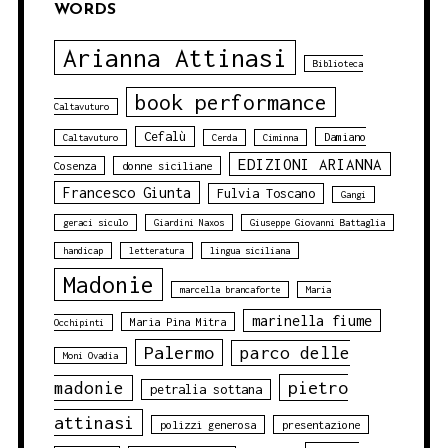
WORDS
Arianna Attinasi
Biblioteca
book performance
Caltavuturo
Cefalù
Damiano
Caltavuturo
Cerda
Ciminna
EDIZIONI ARIANNA
Cosenza
donne siciliane
Francesco Giunta
Fulvia Toscano
Gangi
geraci siculo
Giardini Naxos
Giuseppe Giovanni Battaglia
handicap
letteratura
lingua siciliana
Madonie
marcella brancaforte
Maria
marinella fiume
Maria Pina Mitra
Occhipinti
Palermo
parco delle
Moni Ovadia
pietro
madonie
petralia sottana
attinasi
polizzi generosa
presentazione