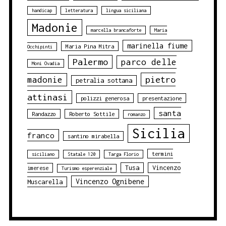
handicap
letteratura
lingua siciliana
Madonie
marcella brancaforte
Maria
marinella fiume
Maria Pina Mitra
Occhipinti
Palermo
parco delle
Moni Ovadia
pietro
madonie
petralia sottana
attinasi
polizzi generosa
presentazione
santa
Randazzo
Roberto Sottile
romanzo
Sicilia
franco
santino mirabella
termini
siciliano
Statale 120
Targa Florio
Tusa
Vincenzo
imerese
Turismo esperenziale
Vincenzo Ognibene
Muscarella