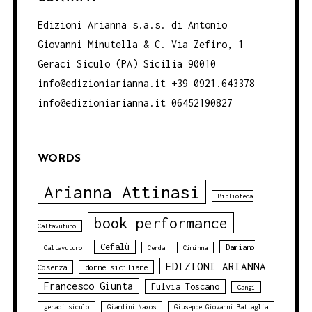
Edizioni Arianna s.a.s. di Antonio
Giovanni Minutella & C. Via Zefiro, 1
Geraci Siculo (PA) Sicilia 90010
info@edizioniarianna.it +39 0921.643378
info@edizioniarianna.it 06452190827
WORDS
Arianna Attinasi
Biblioteca
book performance
Caltavuturo
Cefalù
Damiano
Caltavuturo
Cerda
Ciminna
EDIZIONI ARIANNA
Cosenza
donne siciliane
Francesco Giunta
Fulvia Toscano
Gangi
geraci siculo
Giardini Naxos
Giuseppe Giovanni Battaglia