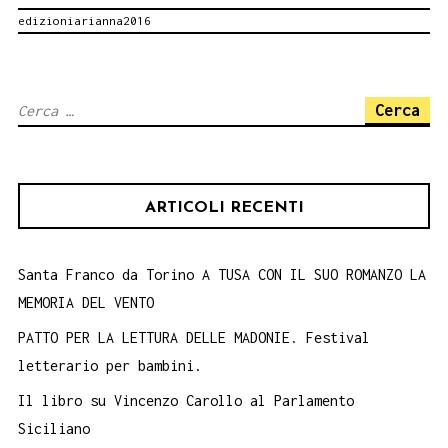
edizioniarianna2016
Siculo
Convegno
internazionale
Ricerca
di
per:
studi
organizzato
ARTICOLI RECENTI
dalla
Fondazione
Buttitta.
Santa Franco da Torino A TUSA CON IL SUO ROMANZO LA
MEMORIA DEL VENTO
PATTO PER LA LETTURA DELLE MADONIE. Festival
letterario per bambini.
Il libro su Vincenzo Carollo al Parlamento
Siciliano