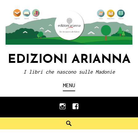
Skip
to
content
EDIZIONI ARIANNA
I libri che nascono sulle Madonie
MENU
instagram
facebook
Search