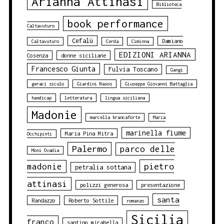
Arianna Attinasi
Biblioteca
book performance
Caltavuturo
Cefalù
Damiano
Caltavuturo
Cerda
Ciminna
EDIZIONI ARIANNA
Cosenza
donne siciliane
Francesco Giunta
Fulvia Toscano
Gangi
geraci siculo
Giardini Naxos
Giuseppe Giovanni Battaglia
handicap
letteratura
lingua siciliana
Madonie
marcella brancaforte
Maria
marinella fiume
Maria Pina Mitra
Occhipinti
Palermo
parco delle
Moni Ovadia
pietro
madonie
petralia sottana
attinasi
polizzi generosa
presentazione
santa
Randazzo
Roberto Sottile
romanzo
Sicilia
franco
santino mirabella