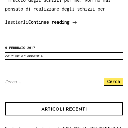
pensato di realizzare degli schizzi per
Un
lasciarli
Continue reading
→
percorso
del
9 FEBBRAIO 2017
fare
edizioniarianna2016
3
–
Giuseppe
Ricerca
De
per:
Giovanni.
Novità
ARTICOLI RECENTI