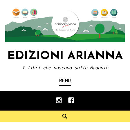
Skip
to
content
EDIZIONI ARIANNA
I libri che nascono sulle Madonie
MENU
instagram
facebook
Search