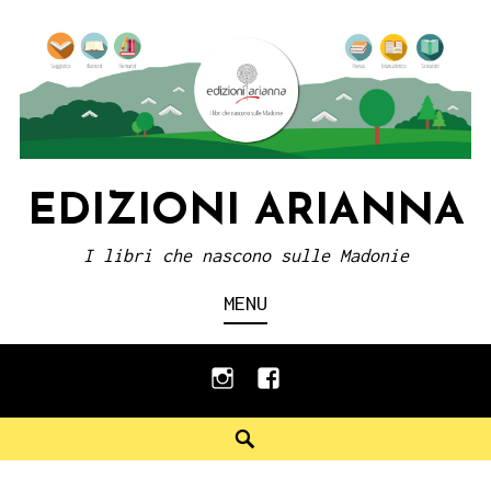
Skip
to
content
EDIZIONI ARIANNA
I libri che nascono sulle Madonie
MENU
instagram
facebook
Search