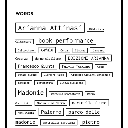
WORDS
Arianna Attinasi
Biblioteca
book performance
Caltavuturo
Cefalù
Damiano
Caltavuturo
Cerda
Ciminna
EDIZIONI ARIANNA
Cosenza
donne siciliane
Francesco Giunta
Fulvia Toscano
Gangi
geraci siculo
Giardini Naxos
Giuseppe Giovanni Battaglia
handicap
letteratura
lingua siciliana
Madonie
marcella brancaforte
Maria
marinella fiume
Maria Pina Mitra
Occhipinti
Palermo
parco delle
Moni Ovadia
pietro
madonie
petralia sottana