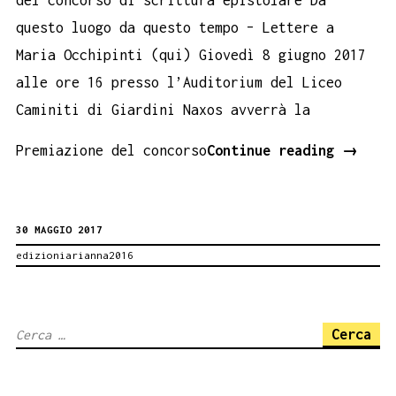
del concorso di scrittura epistolare Da
questo luogo da questo tempo – Lettere a
Maria Occhipinti (qui) Giovedì 8 giugno 2017
alle ore 16 presso l’Auditorium del Liceo
Caminiti di Giardini Naxos avverrà la
GIARDI
Premiazione del concorso
Continue reading
→
NAXOS
LETTER
30 MAGGIO 2017
A
edizioniarianna2016
MARIA
OCCHIP
Ricerca
per: