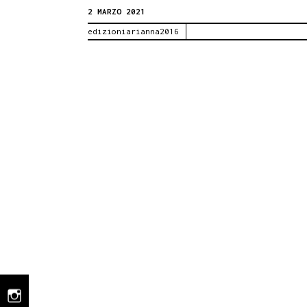
2 MARZO 2021
Puma,
edizioniarianna2016
ucciso
dalla
mafia
il
2
marzo
1948.
instagram