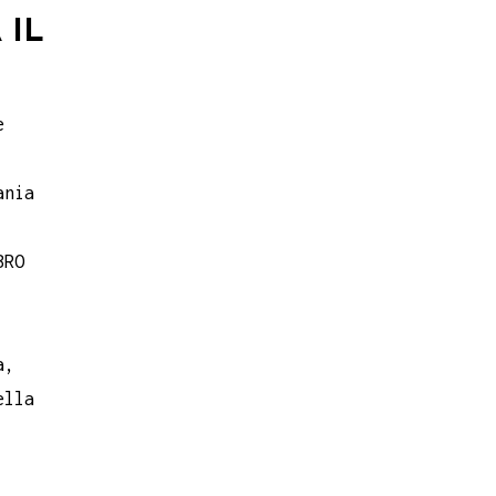
 IL
e
ania
BRO
a,
ella