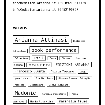
info@edizioniarianna.it +39 0921.643378
info@edizioniarianna.it 06452190827
WORDS
Arianna Attinasi
Biblioteca
book performance
Caltavuturo
Cefalù
Damiano
Caltavuturo
Cerda
Ciminna
EDIZIONI ARIANNA
Cosenza
donne siciliane
Francesco Giunta
Fulvia Toscano
Gangi
geraci siculo
Giardini Naxos
Giuseppe Giovanni Battaglia
handicap
letteratura
lingua siciliana
Madonie
marcella brancaforte
Maria
marinella fiume
Maria Pina Mitra
Occhipinti