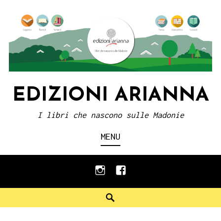
Skip
to
content
EDIZIONI ARIANNA
I libri che nascono sulle Madonie
MENU
instagram
facebook
Search