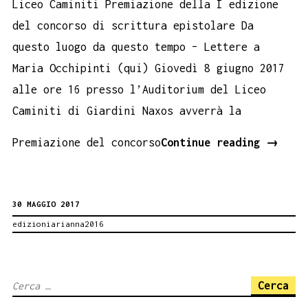
Liceo Caminiti Premiazione della I edizione
del concorso di scrittura epistolare Da
questo luogo da questo tempo – Lettere a
Maria Occhipinti (qui) Giovedì 8 giugno 2017
alle ore 16 presso l’Auditorium del Liceo
Caminiti di Giardini Naxos avverrà la
GIARDI
Premiazione del concorso
Continue reading
→
NAXOS
LETTER
30 MAGGIO 2017
A
edizioniarianna2016
MARIA
OCCHIP
Ricerca
per: