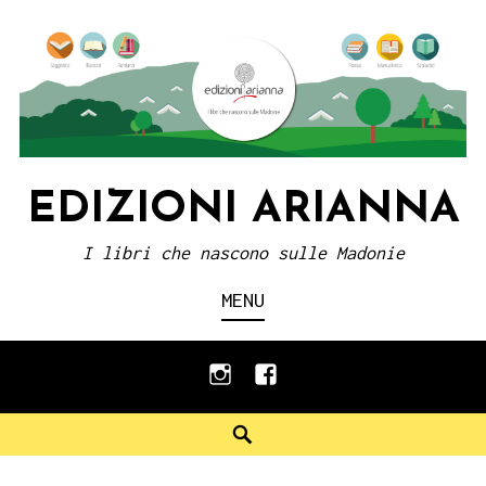
Skip
to
content
EDIZIONI ARIANNA
I libri che nascono sulle Madonie
MENU
instagram
facebook
Search