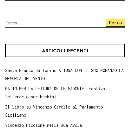
colori
delle
Ricerca
parole.
per:
Su
YouTube
ARTICOLI RECENTI
il
primo
video
Santa Franco da Torino A TUSA CON IL SUO ROMANZO LA
MEMORIA DEL VENTO
di
presentazione
PATTO PER LA LETTURA DELLE MADONIE. Festival
letterario per bambini.
on-
line.
Il libro su Vincenzo Carollo al Parlamento
Siciliano
Vincenzo Piccione nella sua Avola