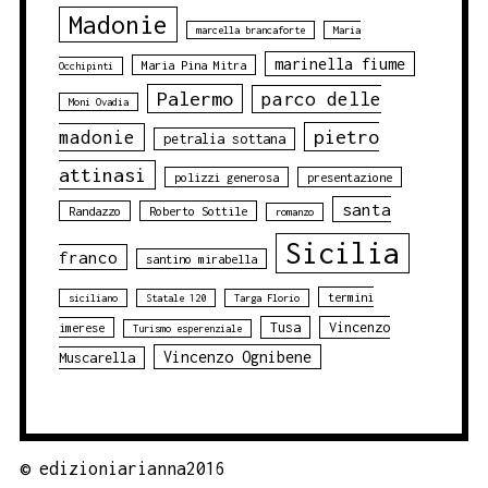
Madonie
marcella brancaforte
Maria
marinella fiume
Maria Pina Mitra
Occhipinti
Palermo
parco delle
Moni Ovadia
pietro
madonie
petralia sottana
attinasi
polizzi generosa
presentazione
santa
Randazzo
Roberto Sottile
romanzo
Sicilia
franco
santino mirabella
termini
siciliano
Statale 120
Targa Florio
Tusa
Vincenzo
imerese
Turismo esperenziale
Vincenzo Ognibene
Muscarella
©
edizioniarianna2016