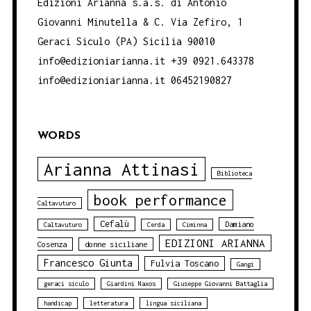
Edizioni Arianna s.a.s. di Antonio
Giovanni Minutella & C. Via Zefiro, 1
Geraci Siculo (PA) Sicilia 90010
info@edizioniarianna.it +39 0921.643378
info@edizioniarianna.it 06452190827
WORDS
Arianna Attinasi
Biblioteca
book performance
Caltavuturo
Cefalù
Damiano
Caltavuturo
Cerda
Ciminna
EDIZIONI ARIANNA
Cosenza
donne siciliane
Francesco Giunta
Fulvia Toscano
Gangi
geraci siculo
Giardini Naxos
Giuseppe Giovanni Battaglia
handicap
letteratura
lingua siciliana