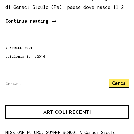
di Geraci Siculo (Pa), paese dove nasce il 2
Pietra
Continue reading
→
d’inciampo
per
7 APRILE 2021
Liborio
edizioniarianna2016
Baldanza,
58683
mecanicien,
Ricerca
deportato
per:
a
Mauthausen
ARTICOLI RECENTI
MISSIONE FUTURO. SUMMER SCHOOL A Geraci Siculo