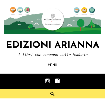
Skip
to
content
EDIZIONI ARIANNA
I libri che nascono sulle Madonie
MENU
instagram
facebook
Search