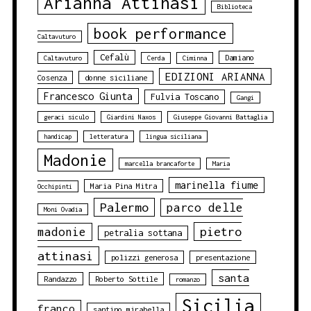
Arianna Attinasi
Biblioteca
book performance
Caltavuturo
Cefalù
Damiano
Caltavuturo
Cerda
Ciminna
EDIZIONI ARIANNA
Cosenza
donne siciliane
Francesco Giunta
Fulvia Toscano
Gangi
geraci siculo
Giardini Naxos
Giuseppe Giovanni Battaglia
handicap
letteratura
lingua siciliana
Madonie
marcella brancaforte
Maria
marinella fiume
Maria Pina Mitra
Occhipinti
Palermo
parco delle
Moni Ovadia
pietro
madonie
petralia sottana
attinasi
polizzi generosa
presentazione
santa
Randazzo
Roberto Sottile
romanzo
Sicilia
franco
santino mirabella