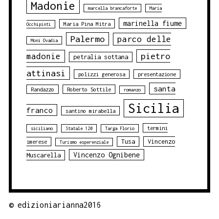
Madonie
marcella brancaforte
Maria
marinella fiume
Maria Pina Mitra
Occhipinti
Palermo
parco delle
Moni Ovadia
pietro
madonie
petralia sottana
attinasi
polizzi generosa
presentazione
santa
Randazzo
Roberto Sottile
romanzo
Sicilia
franco
santino mirabella
termini
siciliano
Statale 120
Targa Florio
Tusa
Vincenzo
imerese
Turismo esperenziale
Vincenzo Ognibene
Muscarella
©
edizioniarianna2016