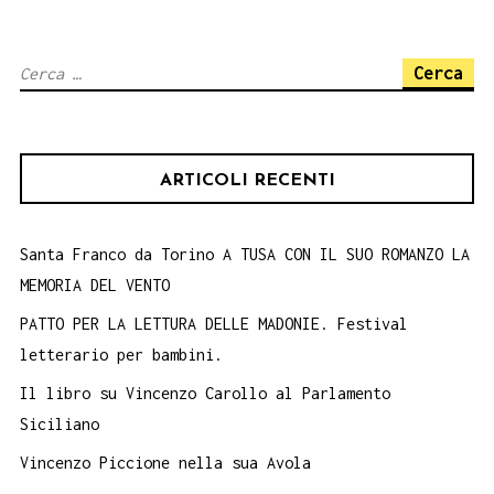
Palermo
Voglia
Ricerca
di
per:
notte
di
ARTICOLI RECENTI
Giuseppe
Giovanni
Battaglia
Santa Franco da Torino A TUSA CON IL SUO ROMANZO LA
MEMORIA DEL VENTO
PATTO PER LA LETTURA DELLE MADONIE. Festival
letterario per bambini.
Il libro su Vincenzo Carollo al Parlamento
Siciliano
Vincenzo Piccione nella sua Avola