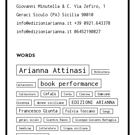
Giovanni Minutella & C. Via Zefiro, 1
Geraci Siculo (PA) Sicilia 90010
info@edizioniarianna.it +39 0921.643378
info@edizioniarianna.it 06452190827
WORDS
Arianna Attinasi
Biblioteca
book performance
Caltavuturo
Cefalù
Damiano
Caltavuturo
Cerda
Ciminna
EDIZIONI ARIANNA
Cosenza
donne siciliane
Francesco Giunta
Fulvia Toscano
Gangi
geraci siculo
Giardini Naxos
Giuseppe Giovanni Battaglia
handicap
letteratura
lingua siciliana