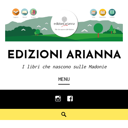
Skip
to
content
EDIZIONI ARIANNA
I libri che nascono sulle Madonie
MENU
instagram
facebook
Search