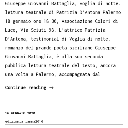
Giuseppe Giovanni Battaglia, voglia di notte.
lettura teatrale di Patrizia D’Antona Palermo
18 gennaio ore 18.30, Associazione Colori di
Luce, Via Sciuti 98. L’attrice Patrizia
D’Antona, testimonial di Voglia di notte,
romanzo del grande poeta siciliano Giuseppe
Giovanni Battaglia, è alla sua seconda
pubblica lettura teatrale del testo, ancora
una volta a Palermo, accompagnata dal
L’attrice
Continue reading
→
Patrizia
D’Antona
16 GENNAIO 2020
legge
edizioniarianna2016
a