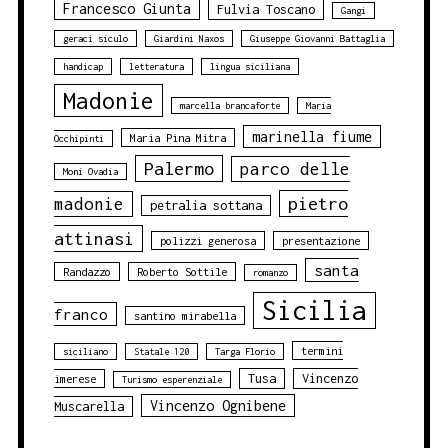
Francesco Giunta
Fulvia Toscano
Gangi
geraci siculo
Giardini Naxos
Giuseppe Giovanni Battaglia
handicap
letteratura
lingua siciliana
Madonie
marcella brancaforte
Maria
marinella fiume
Maria Pina Mitra
Occhipinti
Palermo
parco delle
Moni Ovadia
pietro
madonie
petralia sottana
attinasi
polizzi generosa
presentazione
santa
Randazzo
Roberto Sottile
romanzo
Sicilia
franco
santino mirabella
termini
siciliano
Statale 120
Targa Florio
Tusa
Vincenzo
imerese
Turismo esperenziale
Vincenzo Ognibene
Muscarella