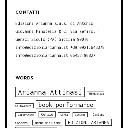
CONTATTI
Edizioni Arianna s.a.s. di Antonio
Giovanni Minutella & C. Via Zefiro, 1
Geraci Siculo (PA) Sicilia 90010
info@edizioniarianna.it +39 0921.643378
info@edizioniarianna.it 06452190827
WORDS
Arianna Attinasi
Biblioteca
book performance
Caltavuturo
Cefalù
Damiano
Caltavuturo
Cerda
Ciminna
EDIZIONI ARIANNA
Cosenza
donne siciliane