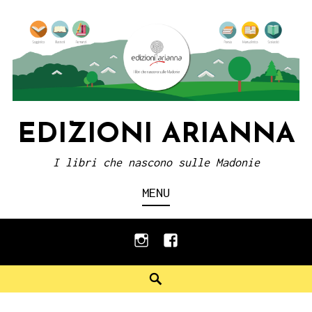
Skip
to
content
EDIZIONI ARIANNA
I libri che nascono sulle Madonie
MENU
instagram
facebook
Search