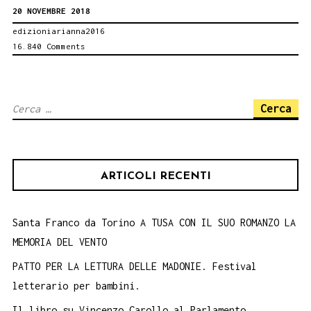
20 NOVEMBRE 2018
NICOSIA.
edizioniarianna2016
BOOK
16.840 Comments
PERFORMANCE.
CONTRO
LA
Ricerca
VIOLENZA
per:
SULLE
DONNE.
ARTICOLI RECENTI
25
novembre
Santa Franco da Torino A TUSA CON IL SUO ROMANZO LA
MEMORIA DEL VENTO
PATTO PER LA LETTURA DELLE MADONIE. Festival
letterario per bambini.
Il libro su Vincenzo Carollo al Parlamento