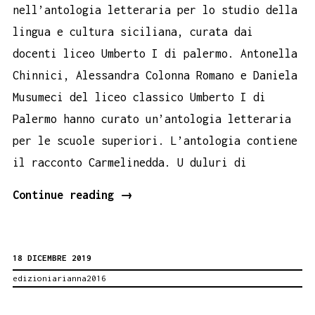
nell’antologia letteraria per lo studio della
lingua e cultura siciliana, curata dai
docenti liceo Umberto I di palermo. Antonella
Chinnici, Alessandra Colonna Romano e Daniela
Musumeci del liceo classico Umberto I di
Palermo hanno curato un’antologia letteraria
per le scuole superiori. L’antologia contiene
il racconto Carmelinedda. U duluri di
Carmelinedda
Continue reading
→
di
Santa
18 DICEMBRE 2019
Franco
edizioniarianna2016
nell’antologia
L’isola