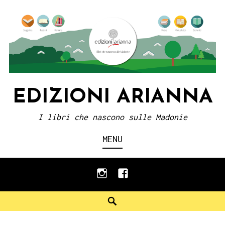
Skip
to
content
EDIZIONI ARIANNA
I libri che nascono sulle Madonie
MENU
instagram
facebook
Search