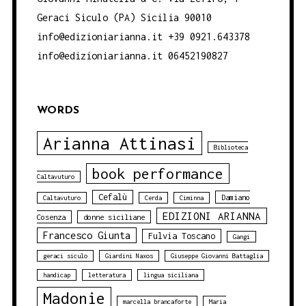
Geraci Siculo (PA) Sicilia 90010
info@edizioniarianna.it +39 0921.643378
info@edizioniarianna.it 06452190827
WORDS
Arianna Attinasi
Biblioteca
book performance
Caltavuturo
Cefalù
Damiano
Caltavuturo
Cerda
Ciminna
EDIZIONI ARIANNA
Cosenza
donne siciliane
Francesco Giunta
Fulvia Toscano
Gangi
geraci siculo
Giardini Naxos
Giuseppe Giovanni Battaglia
handicap
letteratura
lingua siciliana
Madonie
marcella brancaforte
Maria