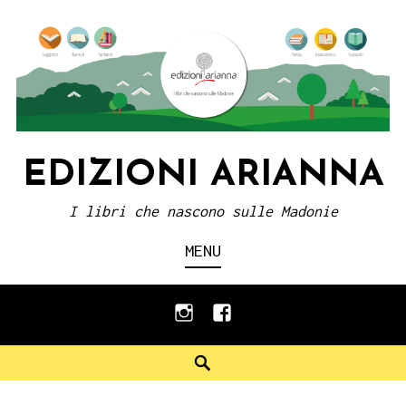
Skip
to
content
EDIZIONI ARIANNA
I libri che nascono sulle Madonie
MENU
instagram
facebook
Search