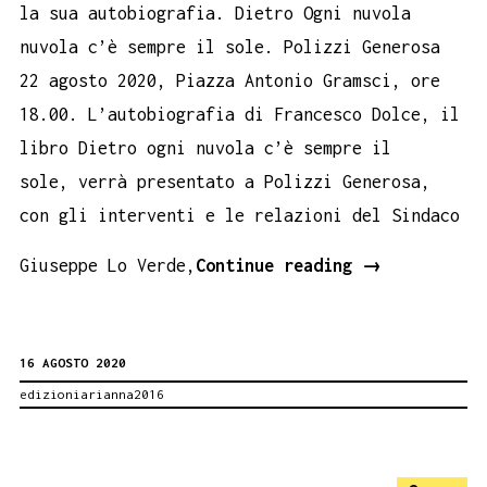
la sua autobiografia. Dietro Ogni nuvola
nuvola c’è sempre il sole. Polizzi Generosa
22 agosto 2020, Piazza Antonio Gramsci, ore
18.00. L’autobiografia di Francesco Dolce, il
libro Dietro ogni nuvola c’è sempre il
sole, verrà presentato a Polizzi Generosa,
con gli interventi e le relazioni del Sindaco
Francesco
Giuseppe Lo Verde,
Continue reading
→
Dolce,
22
16 AGOSTO 2020
agosto
edizioniarianna2016
Polizzi.
Dietro
ogni