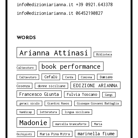
info@edizioniarianna.it +39 0921.643378
info@edizioniarianna.it 06452190827
WORDS
Arianna Attinasi
Biblioteca
book performance
Caltavuturo
Cefalù
Damiano
Caltavuturo
Cerda
Ciminna
EDIZIONI ARIANNA
Cosenza
donne siciliane
Francesco Giunta
Fulvia Toscano
Gangi
geraci siculo
Giardini Naxos
Giuseppe Giovanni Battaglia
handicap
letteratura
lingua siciliana
Madonie
marcella brancaforte
Maria
marinella fiume
Maria Pina Mitra
Occhipinti