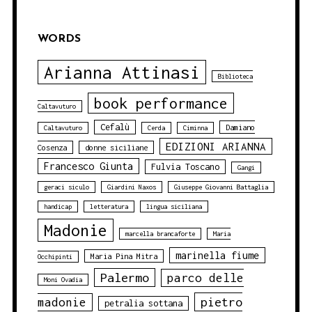
WORDS
Arianna Attinasi
Biblioteca
book performance
Caltavuturo
Cefalù
Damiano
Caltavuturo
Cerda
Ciminna
EDIZIONI ARIANNA
Cosenza
donne siciliane
Francesco Giunta
Fulvia Toscano
Gangi
geraci siculo
Giardini Naxos
Giuseppe Giovanni Battaglia
handicap
letteratura
lingua siciliana
Madonie
marcella brancaforte
Maria
marinella fiume
Maria Pina Mitra
Occhipinti
Palermo
parco delle
Moni Ovadia
pietro
madonie
petralia sottana