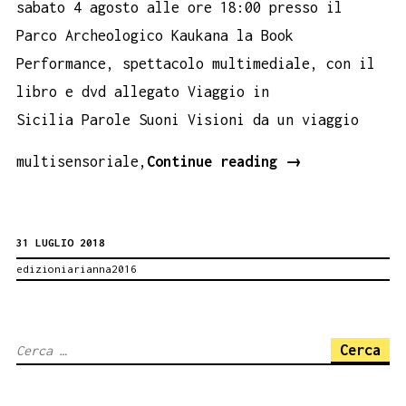
sabato 4 agosto alle ore 18:00 presso il
Parco Archeologico Kaukana la Book
Performance, spettacolo multimediale, con il
libro e dvd allegato Viaggio in
Sicilia Parole Suoni Visioni da un viaggio
Kaukana
multisensoriale,
Continue reading
→
Parco
Archeologico.
31 LUGLIO 2018
Viaggio
edizioniarianna2016
in
Sicilia,
SANTA
Ricerca
CROCE
per:
CAMERINA