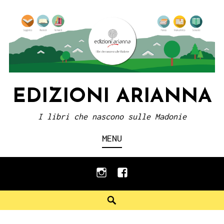
Skip
to
content
EDIZIONI ARIANNA
I libri che nascono sulle Madonie
MENU
instagram
facebook
Search