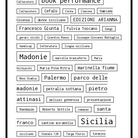
book performance
Caltavuturo
Cefalù
Damiano
Caltavuturo
Cerda
Ciminna
EDIZIONI ARIANNA
Cosenza
donne siciliane
Francesco Giunta
Fulvia Toscano
Gangi
geraci siculo
Giardini Naxos
Giuseppe Giovanni Battaglia
handicap
letteratura
lingua siciliana
Madonie
marcella brancaforte
Maria
marinella fiume
Maria Pina Mitra
Occhipinti
Palermo
parco delle
Moni Ovadia
pietro
madonie
petralia sottana
attinasi
polizzi generosa
presentazione
santa
Randazzo
Roberto Sottile
romanzo
Sicilia
franco
santino mirabella
termini
siciliano
Statale 120
Targa Florio