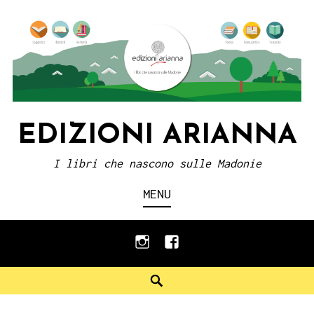
Skip
to
content
EDIZIONI ARIANNA
I libri che nascono sulle Madonie
MENU
instagram
facebook
Search