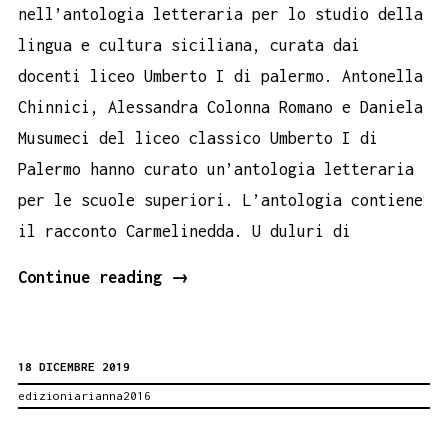
nell’antologia letteraria per lo studio della
lingua e cultura siciliana, curata dai
docenti liceo Umberto I di palermo. Antonella
Chinnici, Alessandra Colonna Romano e Daniela
Musumeci del liceo classico Umberto I di
Palermo hanno curato un’antologia letteraria
per le scuole superiori. L’antologia contiene
il racconto Carmelinedda. U duluri di
Carmelinedda
Continue reading
→
di
Santa
18 DICEMBRE 2019
Franco
edizioniarianna2016
nell’antologia
L’isola