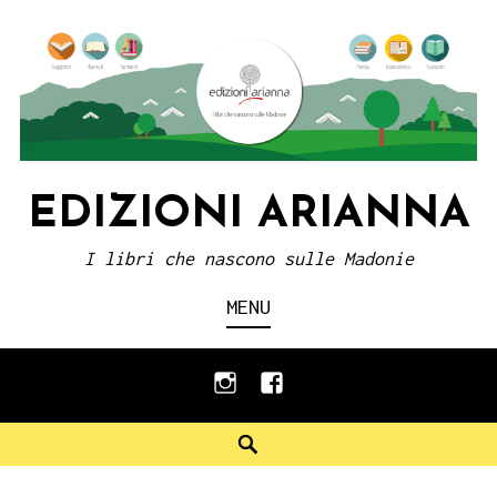
Skip
to
content
EDIZIONI ARIANNA
I libri che nascono sulle Madonie
MENU
instagram
facebook
Search