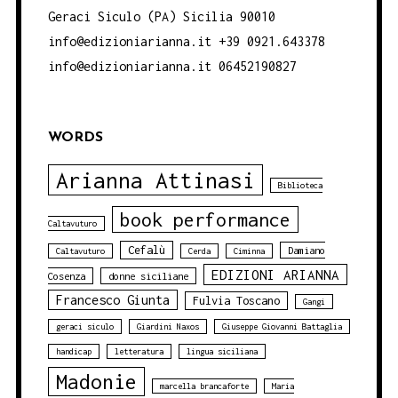
Geraci Siculo (PA) Sicilia 90010
info@edizioniarianna.it +39 0921.643378
info@edizioniarianna.it 06452190827
WORDS
Arianna Attinasi
Biblioteca
book performance
Caltavuturo
Cefalù
Damiano
Caltavuturo
Cerda
Ciminna
EDIZIONI ARIANNA
Cosenza
donne siciliane
Francesco Giunta
Fulvia Toscano
Gangi
geraci siculo
Giardini Naxos
Giuseppe Giovanni Battaglia
handicap
letteratura
lingua siciliana
Madonie
marcella brancaforte
Maria