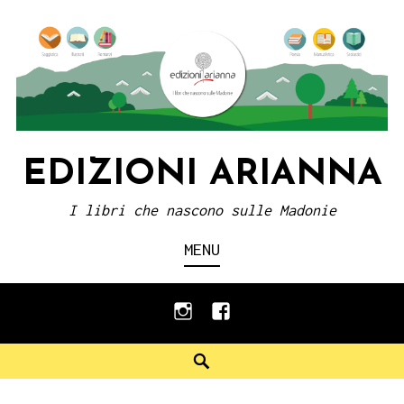
Skip
to
content
EDIZIONI ARIANNA
I libri che nascono sulle Madonie
MENU
instagram
facebook
Search