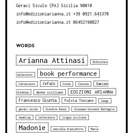
Geraci Siculo (PA) Sicilia 90010
info@edizioniarianna.it +39 0921.643378
info@edizioniarianna.it 06452190827
WORDS
Arianna Attinasi
Biblioteca
book performance
Caltavuturo
Cefalù
Damiano
Caltavuturo
Cerda
Ciminna
EDIZIONI ARIANNA
Cosenza
donne siciliane
Francesco Giunta
Fulvia Toscano
Gangi
geraci siculo
Giardini Naxos
Giuseppe Giovanni Battaglia
handicap
letteratura
lingua siciliana
Madonie
marcella brancaforte
Maria