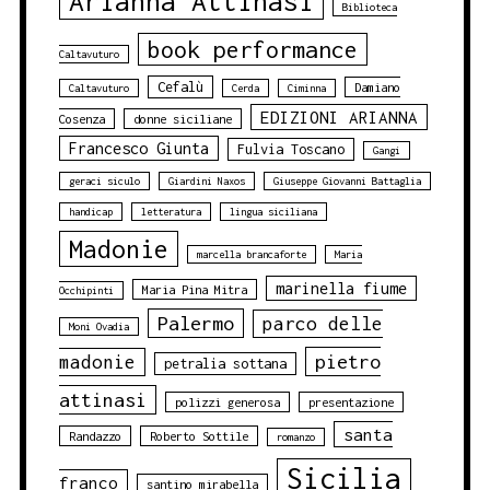
Arianna Attinasi
Biblioteca
book performance
Caltavuturo
Cefalù
Damiano
Caltavuturo
Cerda
Ciminna
EDIZIONI ARIANNA
Cosenza
donne siciliane
Francesco Giunta
Fulvia Toscano
Gangi
geraci siculo
Giardini Naxos
Giuseppe Giovanni Battaglia
handicap
letteratura
lingua siciliana
Madonie
marcella brancaforte
Maria
marinella fiume
Maria Pina Mitra
Occhipinti
Palermo
parco delle
Moni Ovadia
pietro
madonie
petralia sottana
attinasi
polizzi generosa
presentazione
santa
Randazzo
Roberto Sottile
romanzo
Sicilia
franco
santino mirabella