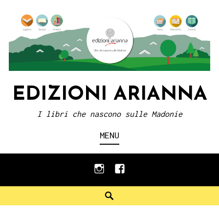
Skip
to
content
EDIZIONI ARIANNA
I libri che nascono sulle Madonie
MENU
instagram
facebook
Search