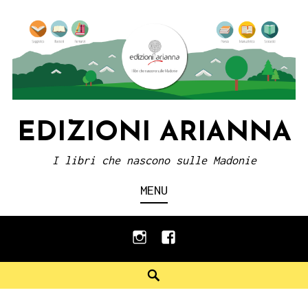
Skip
to
content
EDIZIONI ARIANNA
I libri che nascono sulle Madonie
MENU
instagram
facebook
Search