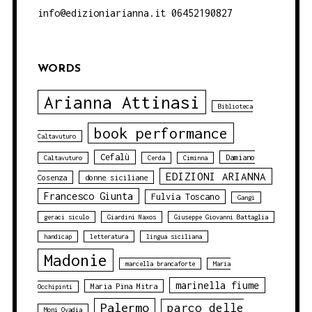
info@edizioniarianna.it 06452190827
WORDS
Arianna Attinasi
Biblioteca
book performance
Caltavuturo
Cefalù
Damiano
Caltavuturo
Cerda
Ciminna
EDIZIONI ARIANNA
Cosenza
donne siciliane
Francesco Giunta
Fulvia Toscano
Gangi
geraci siculo
Giardini Naxos
Giuseppe Giovanni Battaglia
handicap
letteratura
lingua siciliana
Madonie
marcella brancaforte
Maria
marinella fiume
Maria Pina Mitra
Occhipinti
Palermo
parco delle
Moni Ovadia