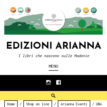
Skip
to
content
EDIZIONI ARIANNA
I libri che nascono sulle Madonie
MENU
instagram
facebook
Search
Home
/
Shop on line
/
Arianna Eventi
/ UNA