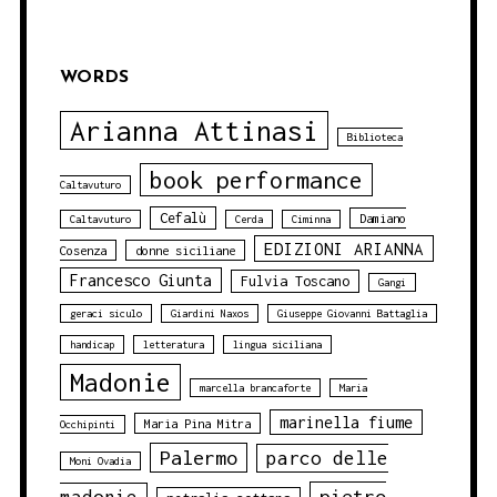
WORDS
Arianna Attinasi
Biblioteca
book performance
Caltavuturo
Cefalù
Damiano
Caltavuturo
Cerda
Ciminna
EDIZIONI ARIANNA
Cosenza
donne siciliane
Francesco Giunta
Fulvia Toscano
Gangi
geraci siculo
Giardini Naxos
Giuseppe Giovanni Battaglia
handicap
letteratura
lingua siciliana
Madonie
marcella brancaforte
Maria
marinella fiume
Maria Pina Mitra
Occhipinti
Palermo
parco delle
Moni Ovadia
pietro
madonie