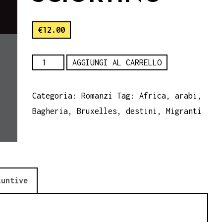
€
12.00
Seconda
AGGIUNGI AL CARRELLO
stella
a
Categoria:
Romanzi
Tag:
Africa
,
arabi
,
destra,
Bagheria
,
Bruxelles
,
destini
,
Migranti
Giusi
Sciortino
quantità
iuntive