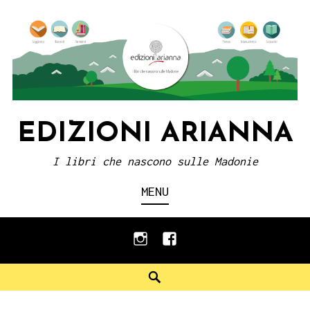
Skip
to
content
EDIZIONI ARIANNA
I libri che nascono sulle Madonie
MENU
instagram
facebook
Search