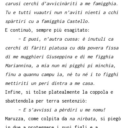
carusi cerchi d’avvicinàriti a me famigghia.
Tu e tutti vuautri nun n’aviti nienti a cchi
spàrtiri cu a famigghia Castello.
E continuò, sempre più esagitato:
– E puoi, n’autra cuosa: è inutuli ca
cerchi di fàriti piatusa cu dda povera fissa
di me mugghieri Giuseppina e di me figghia
Mariannina, a mia nun mi pigghi pi minchia,
finu a quannu campu ìa, nè tu né i to figghi
mettiriti un peri dintra a me casa.
Infine, si tolse platealmente la coppola e
sbattendola per terra sentenziò:
– E s’avvissi a pèrdiri u me nomu!
Maruzza, come colpita da
na nirbata
, si piegò
in due a proteggere i suoi figli e a