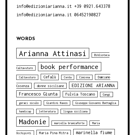
info@edizioniarianna.it +39 0921.643378
info@edizioniarianna.it 06452190827
WORDS
Arianna Attinasi
Biblioteca
book performance
Caltavuturo
Cefalù
Damiano
Caltavuturo
Cerda
Ciminna
EDIZIONI ARIANNA
Cosenza
donne siciliane
Francesco Giunta
Fulvia Toscano
Gangi
geraci siculo
Giardini Naxos
Giuseppe Giovanni Battaglia
handicap
letteratura
lingua siciliana
Madonie
marcella brancaforte
Maria
marinella fiume
Maria Pina Mitra
Occhipinti