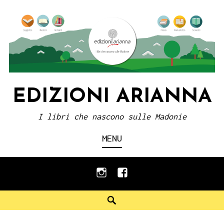
Skip
to
content
EDIZIONI ARIANNA
I libri che nascono sulle Madonie
MENU
instagram
facebook
Search