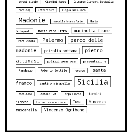
geraci siculo
Giardini Naxos
Giuseppe Giovanni Battaglia
handicap
letteratura
lingua siciliana
Madonie
marcella brancaforte
Maria
marinella fiume
Maria Pina Mitra
Occhipinti
Palermo
parco delle
Moni Ovadia
pietro
madonie
petralia sottana
attinasi
polizzi generosa
presentazione
santa
Randazzo
Roberto Sottile
romanzo
Sicilia
franco
santino mirabella
termini
siciliano
Statale 120
Targa Florio
Tusa
Vincenzo
imerese
Turismo esperenziale
Vincenzo Ognibene
Muscarella