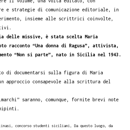
ere il volume, una volta editato, con
re e strategie di comunicazione editoriale, in
erimento, insieme alle scrittrici coinvolte,
tivi.
ia delle missive, è stata scelta Maria
oto racconto “Una donna di Ragusa”, attivista,
mento “Non si parte”, nato in Sicilia nel 1943.
to di documentarsi sulla figura di Maria
un approccio consapevole alla scrittura del
.
imarchi” saranno, comunque, fornite brevi note
hipinti.
tinasi
,
concorso studenti siciliani
,
Da questo luogo
,
da