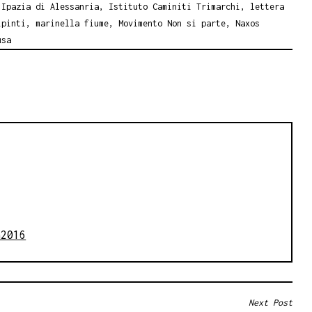
,
Ipazia di Alessanria
,
Istituto Caminiti Trimarchi
,
lettera
ipinti
,
marinella fiume
,
Movimento Non si parte
,
Naxos
usa
a2016
Next Post