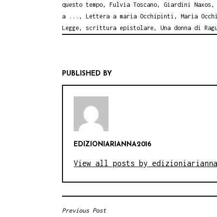
questo tempo
,
Fulvia Toscano
,
Giardini Naxos
a ...
,
Lettera a maria Occhipinti
,
Maria Occh
Legge
,
scrittura epistolare
,
Una donna di Rag
PUBLISHED BY
EDIZIONIARIANNA2016
View all posts by edizioniariann
Previous Post
NAVIGAZIONE