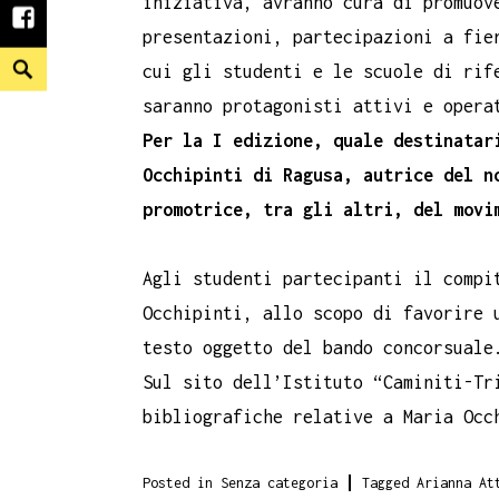
iniziativa, avranno cura di promuov
facebook
presentazioni, partecipazioni a fie
Search
cui gli studenti e le scuole di rif
saranno protagonisti attivi e opera
Per la I edizione, quale destinatar
Occhipinti di Ragusa, autrice del n
promotrice, tra gli altri, del movi
Agli studenti partecipanti il compi
Occhipinti, allo scopo di favorire 
testo oggetto del bando concorsuale
Sul sito dell’Istituto “Caminiti-Tr
bibliografiche relative a Maria Occ
Posted in
Senza categoria
Tagged
Arianna At