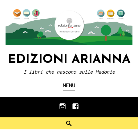
Skip
to
content
EDIZIONI ARIANNA
I libri che nascono sulle Madonie
MENU
instagram
facebook
Search