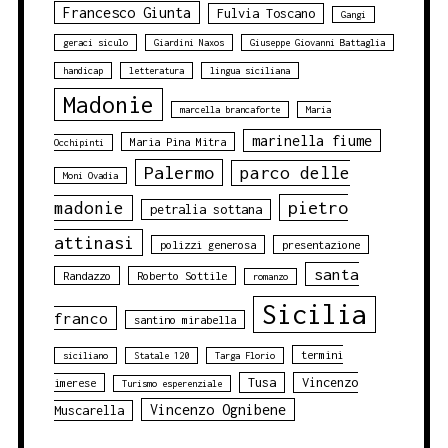
Francesco Giunta
Fulvia Toscano
Gangi
geraci siculo
Giardini Naxos
Giuseppe Giovanni Battaglia
handicap
letteratura
lingua siciliana
Madonie
marcella brancaforte
Maria
marinella fiume
Maria Pina Mitra
Occhipinti
Palermo
parco delle
Moni Ovadia
pietro
madonie
petralia sottana
attinasi
polizzi generosa
presentazione
santa
Randazzo
Roberto Sottile
romanzo
Sicilia
franco
santino mirabella
termini
siciliano
Statale 120
Targa Florio
Tusa
Vincenzo
imerese
Turismo esperenziale
Vincenzo Ognibene
Muscarella