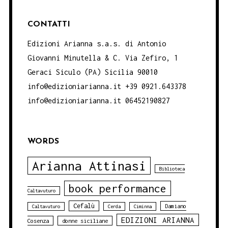
CONTATTI
Edizioni Arianna s.a.s. di Antonio
Giovanni Minutella & C. Via Zefiro, 1
Geraci Siculo (PA) Sicilia 90010
info@edizioniarianna.it +39 0921.643378
info@edizioniarianna.it 06452190827
WORDS
Arianna Attinasi
Biblioteca
book performance
Caltavuturo
Cefalù
Damiano
Caltavuturo
Cerda
Ciminna
EDIZIONI ARIANNA
Cosenza
donne siciliane