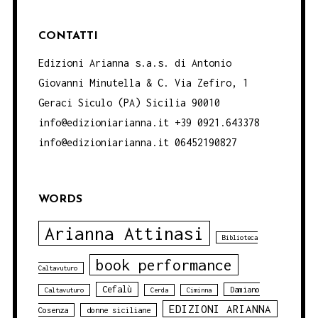
CONTATTI
Edizioni Arianna s.a.s. di Antonio
Giovanni Minutella & C. Via Zefiro, 1
Geraci Siculo (PA) Sicilia 90010
info@edizioniarianna.it +39 0921.643378
info@edizioniarianna.it 06452190827
WORDS
Arianna Attinasi
Biblioteca
book performance
Caltavuturo
Cefalù
Damiano
Caltavuturo
Cerda
Ciminna
EDIZIONI ARIANNA
Cosenza
donne siciliane