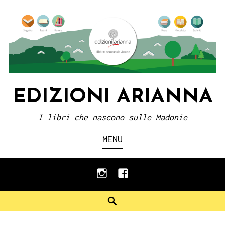
Skip
to
content
EDIZIONI ARIANNA
I libri che nascono sulle Madonie
MENU
instagram
facebook
Search