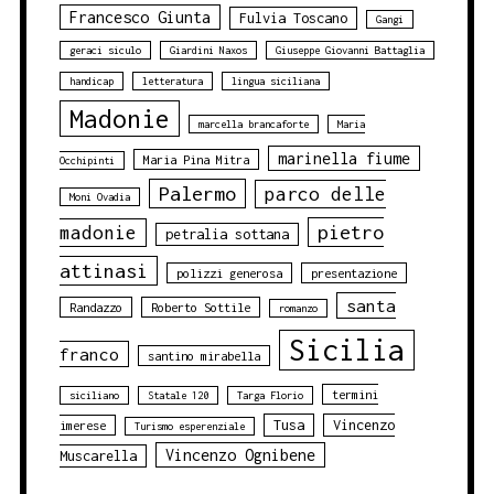
Francesco Giunta
Fulvia Toscano
Gangi
geraci siculo
Giardini Naxos
Giuseppe Giovanni Battaglia
handicap
letteratura
lingua siciliana
Madonie
marcella brancaforte
Maria
marinella fiume
Maria Pina Mitra
Occhipinti
Palermo
parco delle
Moni Ovadia
pietro
madonie
petralia sottana
attinasi
polizzi generosa
presentazione
santa
Randazzo
Roberto Sottile
romanzo
Sicilia
franco
santino mirabella
termini
siciliano
Statale 120
Targa Florio
Tusa
Vincenzo
imerese
Turismo esperenziale
Vincenzo Ognibene
Muscarella