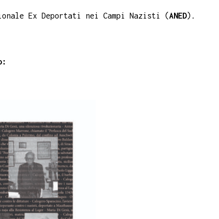
ionale Ex Deportati nei Campi Nazisti (
ANED
).
o: