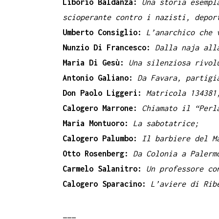
Liborio Baldanza:
Una storia esempl
scioperante contro i nazisti, depor
Umberto Consiglio:
L’anarchico che 
Nunzio Di Francesco:
D
all
a naja all
Maria Di Gesù:
Una silenziosa rivol
Antonio Galiano:
Da Favara, partigi
Don Paolo Liggeri:
Matricola 134381,
Calogero Marrone:
Chiamato il “Perl
Maria Montuoro:
La sabotatrice;
Calogero Palumbo:
Il barbiere del M
Otto Rosenberg:
Da Colonia a Palerm
Carmelo Salanitro:
Un professore co
Calogero Sparacino:
L’aviere di Rib
___