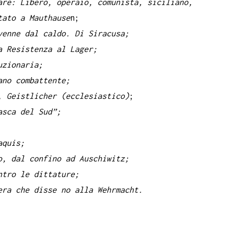
are: Libero, operaio, comunista, siciliano,
tato a Mauthause
n;
venne dal caldo. Di Siracusa;
a Resistenza al Lager;
uzionaria;
ano combattente;
 Geistlicher (ecclesiastico)
;
asca del Sud”;
aquis;
o, dal confino ad Auschiwitz;
ntro le dittature;
era che disse no alla Wehrmacht.