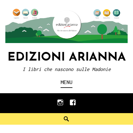
Skip
to
content
EDIZIONI ARIANNA
I libri che nascono sulle Madonie
MENU
instagram
facebook
Search