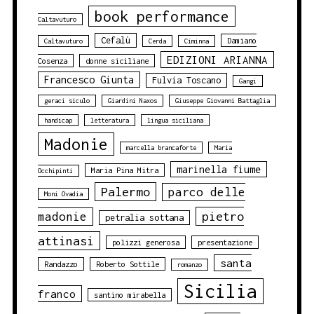
book performance
Caltavuturo
Cefalù
Damiano
Caltavuturo
Cerda
Ciminna
EDIZIONI ARIANNA
Cosenza
donne siciliane
Francesco Giunta
Fulvia Toscano
Gangi
geraci siculo
Giardini Naxos
Giuseppe Giovanni Battaglia
handicap
letteratura
lingua siciliana
Madonie
marcella brancaforte
Maria
marinella fiume
Maria Pina Mitra
Occhipinti
Palermo
parco delle
Moni Ovadia
pietro
madonie
petralia sottana
attinasi
polizzi generosa
presentazione
santa
Randazzo
Roberto Sottile
romanzo
Sicilia
franco
santino mirabella