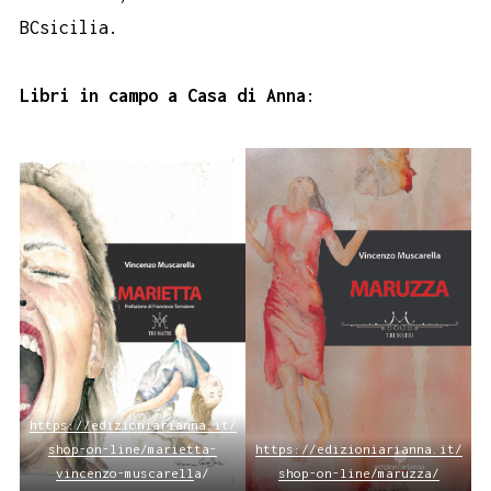
BCsicilia.
Libri in campo a Casa di Anna
:
https://edizioniarianna.it/
shop-on-line/marietta-
https://edizioniarianna.it/
vincenzo-muscarell
a/
shop-on-line/maruzza/