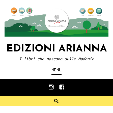
Skip
to
content
EDIZIONI ARIANNA
I libri che nascono sulle Madonie
MENU
instagram
facebook
Search