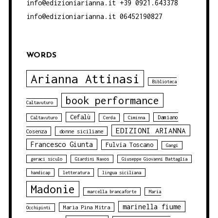
info@edizioniarianna.it +39 0921.643378
info@edizioniarianna.it 06452190827
WORDS
Arianna Attinasi
Biblioteca
book performance
Caltavuturo
Cefalù
Damiano
Caltavuturo
Cerda
Ciminna
EDIZIONI ARIANNA
Cosenza
donne siciliane
Francesco Giunta
Fulvia Toscano
Gangi
geraci siculo
Giardini Naxos
Giuseppe Giovanni Battaglia
handicap
letteratura
lingua siciliana
Madonie
marcella brancaforte
Maria
marinella fiume
Maria Pina Mitra
Occhipinti