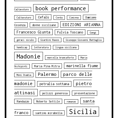
book performance
Caltavuturo
Cefalù
Damiano
Caltavuturo
Cerda
Ciminna
EDIZIONI ARIANNA
Cosenza
donne siciliane
Francesco Giunta
Fulvia Toscano
Gangi
geraci siculo
Giardini Naxos
Giuseppe Giovanni Battaglia
handicap
letteratura
lingua siciliana
Madonie
marcella brancaforte
Maria
marinella fiume
Maria Pina Mitra
Occhipinti
Palermo
parco delle
Moni Ovadia
pietro
madonie
petralia sottana
attinasi
polizzi generosa
presentazione
santa
Randazzo
Roberto Sottile
romanzo
Sicilia
franco
santino mirabella