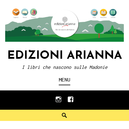
Skip
to
content
EDIZIONI ARIANNA
I libri che nascono sulle Madonie
MENU
instagram
facebook
Search