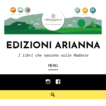
Skip
to
content
EDIZIONI ARIANNA
I libri che nascono sulle Madonie
MENU
instagram
facebook
Search