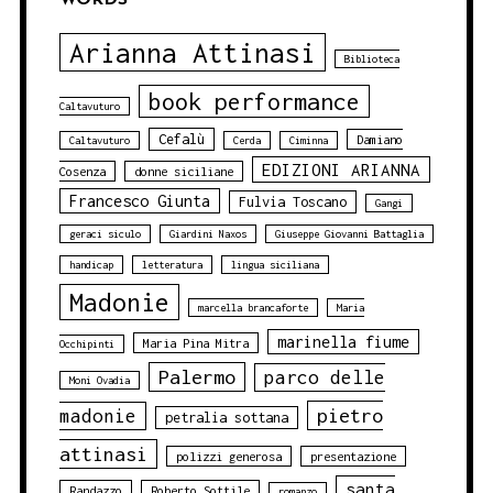
WORDS
Arianna Attinasi
Biblioteca
book performance
Caltavuturo
Cefalù
Damiano
Caltavuturo
Cerda
Ciminna
EDIZIONI ARIANNA
Cosenza
donne siciliane
Francesco Giunta
Fulvia Toscano
Gangi
geraci siculo
Giardini Naxos
Giuseppe Giovanni Battaglia
handicap
letteratura
lingua siciliana
Madonie
marcella brancaforte
Maria
marinella fiume
Maria Pina Mitra
Occhipinti
Palermo
parco delle
Moni Ovadia
pietro
madonie
petralia sottana
attinasi
polizzi generosa
presentazione
santa
Randazzo
Roberto Sottile
romanzo