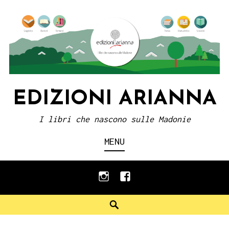
Skip
to
content
EDIZIONI ARIANNA
I libri che nascono sulle Madonie
MENU
instagram
facebook
Search