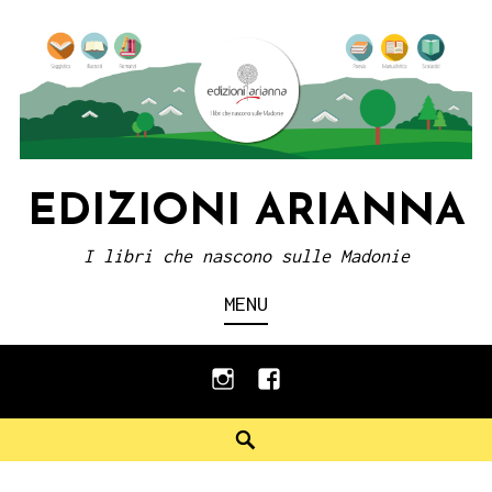
Skip
to
content
EDIZIONI ARIANNA
I libri che nascono sulle Madonie
MENU
instagram
facebook
Search