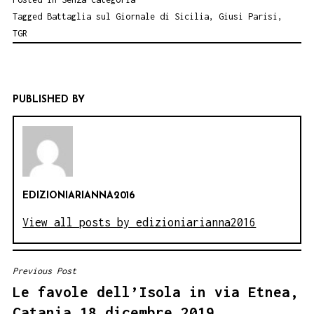
Tagged
Battaglia sul Giornale di Sicilia
,
Giusi Parisi
,
TGR
PUBLISHED BY
EDIZIONIARIANNA2016
View all posts by edizioniarianna2016
Previous Post
NAVIGAZIONE
Le favole dell’Isola in via Etnea,
ARTICOLI
Catania 18 dicembre 2019