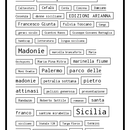
Cefalù
Damiano
Caltavuturo
Cerda
Ciminna
EDIZIONI ARIANNA
Cosenza
donne siciliane
Francesco Giunta
Fulvia Toscano
Gangi
geraci siculo
Giardini Naxos
Giuseppe Giovanni Battaglia
handicap
letteratura
lingua siciliana
Madonie
marcella brancaforte
Maria
marinella fiume
Maria Pina Mitra
Occhipinti
Palermo
parco delle
Moni Ovadia
pietro
madonie
petralia sottana
attinasi
polizzi generosa
presentazione
santa
Randazzo
Roberto Sottile
romanzo
Sicilia
franco
santino mirabella
termini
siciliano
Statale 120
Targa Florio