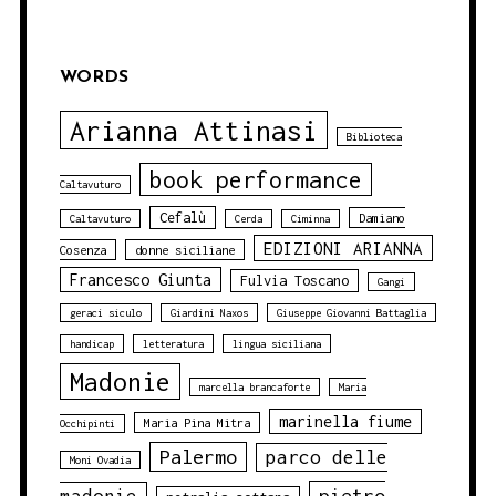
WORDS
Arianna Attinasi
Biblioteca
book performance
Caltavuturo
Cefalù
Damiano
Caltavuturo
Cerda
Ciminna
EDIZIONI ARIANNA
Cosenza
donne siciliane
Francesco Giunta
Fulvia Toscano
Gangi
geraci siculo
Giardini Naxos
Giuseppe Giovanni Battaglia
handicap
letteratura
lingua siciliana
Madonie
marcella brancaforte
Maria
marinella fiume
Maria Pina Mitra
Occhipinti
Palermo
parco delle
Moni Ovadia
pietro