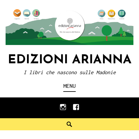
Skip
to
content
EDIZIONI ARIANNA
I libri che nascono sulle Madonie
MENU
instagram
facebook
Search