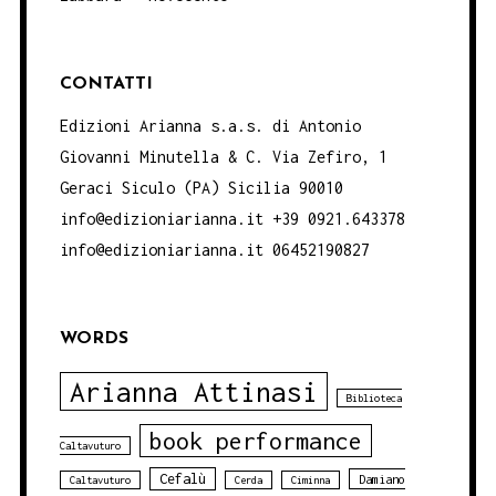
CONTATTI
Edizioni Arianna s.a.s. di Antonio
Giovanni Minutella & C. Via Zefiro, 1
Geraci Siculo (PA) Sicilia 90010
info@edizioniarianna.it +39 0921.643378
info@edizioniarianna.it 06452190827
WORDS
Arianna Attinasi
Biblioteca
book performance
Caltavuturo
Cefalù
Damiano
Caltavuturo
Cerda
Ciminna