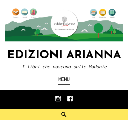
Skip
to
content
EDIZIONI ARIANNA
I libri che nascono sulle Madonie
MENU
instagram
facebook
Search