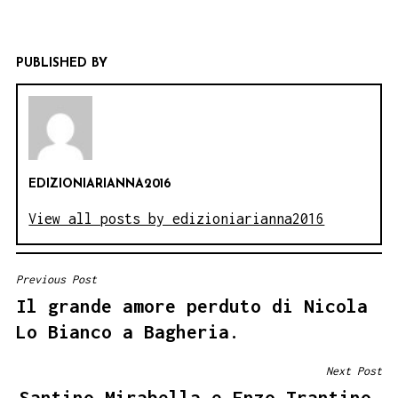
PUBLISHED BY
EDIZIONIARIANNA2016
View all posts by edizioniarianna2016
Previous Post
NAVIGAZIONE
Il grande amore perduto di Nicola
ARTICOLI
Lo Bianco a Bagheria.
Next Post
Santino Mirabella e Enzo Trantino,