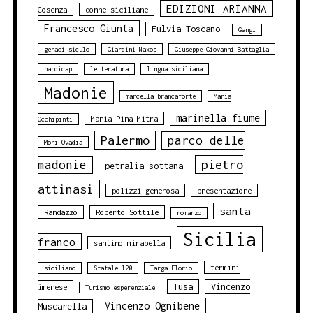
EDIZIONI ARIANNA
Cosenza
donne siciliane
Francesco Giunta
Fulvia Toscano
Gangi
geraci siculo
Giardini Naxos
Giuseppe Giovanni Battaglia
handicap
letteratura
lingua siciliana
Madonie
marcella brancaforte
Maria
marinella fiume
Maria Pina Mitra
Occhipinti
Palermo
parco delle
Moni Ovadia
pietro
madonie
petralia sottana
attinasi
polizzi generosa
presentazione
santa
Randazzo
Roberto Sottile
romanzo
Sicilia
franco
santino mirabella
termini
siciliano
Statale 120
Targa Florio
Tusa
Vincenzo
imerese
Turismo esperenziale
Vincenzo Ognibene
Muscarella